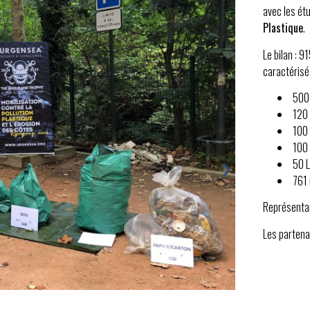
avec les étu
Plastique
.
Le bilan : 9
caractérisé
500 
120 
100 
100 
50 L 
761
Représentan
Les partenai