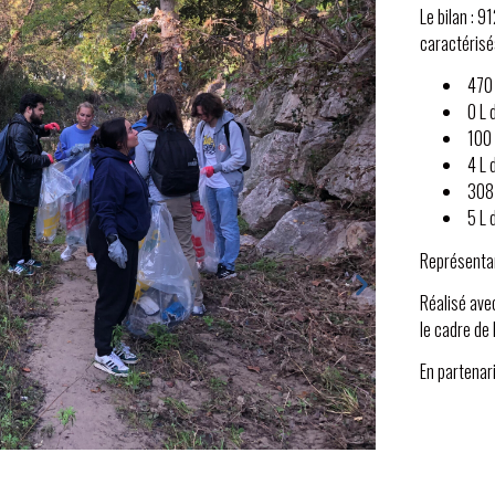
Le bilan : 9
caractérisé
470 
0 L 
100 
4 L 
308 
5 L d
Représentan
Réalisé ave
le cadre de
En partenar