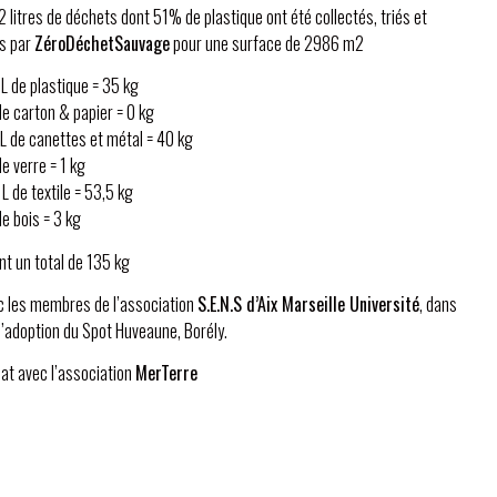
12 litres de déchets dont 51% de plastique ont été collectés, triés et
s par
ZéroDéchetSauvage
pour une surface de 2986 m2
L de plastique = 35 kg
de carton & papier = 0 kg
L de canettes et métal = 40 kg
de verre = 1 kg
L de textile = 53,5 kg
e bois = 3 kg
t un total de 135 kg
c les membres de l’association
S.E.N.S d’Aix Marseille Université
, dans
 l’adoption du Spot Huveaune, Borély.
iat avec l’association
MerTerre