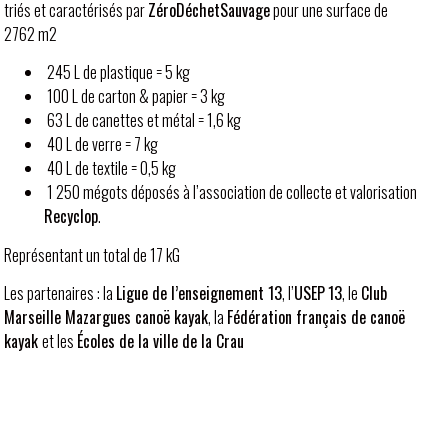
triés et caractérisés par
ZéroDéchetSauvage
pour une surface de
2762 m2
245 L de plastique = 5 kg
100 L de carton & papier = 3 kg
63 L de canettes et métal = 1,6 kg
40 L de verre = 7 kg
40 L de textile = 0,5 kg
1 250 mégots déposés à l’association de collecte et valorisation
Recyclop
.
Représentant un total de 17 kG
Les partenaires : la
Ligue de l’enseignement 13
, l’
USEP
13
, le
Club
Marseille Mazargues canoë kayak
, la
Fédération français de canoë
kayak
et les
Écoles de la ville de la Crau