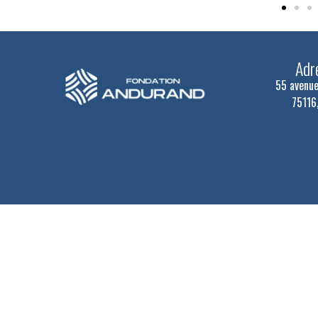
Adr
55 avenue
75116,