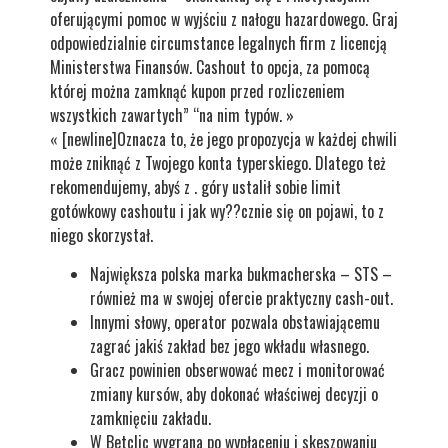
oferującymi pomoc w wyjściu z nałogu hazardowego. Graj
odpowiedzialnie circumstance legalnych firm z licencją
Ministerstwa Finansów. Cashout to opcja, za pomocą
której można zamknąć kupon przed rozliczeniem
wszystkich zawartych” “na nim typów. »
« [newline]Oznacza to, że jego propozycja w każdej chwili
może zniknąć z Twojego konta typerskiego. Dlatego też
rekomendujemy, abyś z . góry ustalił sobie limit
gotówkowy cashoutu i jak wy??cznie się on pojawi, to z
niego skorzystał.
Największa polska marka bukmacherska – STS –
również ma w swojej ofercie praktyczny cash-out.
Innymi słowy, operator pozwala obstawiającemu
zagrać jakiś zakład bez jego wkładu własnego.
Gracz powinien obserwować mecz i monitorować
zmiany kursów, aby dokonać właściwej decyzji o
zamknięciu zakładu.
W Betclic wygrana po wypłaceniu i skeszowaniu