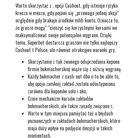
Warto skorzystać z . opcji Cashout, gdy istnieje ryzyko
krecza w meczu, gdy pojawi się „przewaga jednej akcji”
względnie gdy brakuje środków mhh konto. Oznacza to,
że gracze mogą” “cieszyć się korzystnymi kursami we
maksymalizować swoje potencjalne wygrane. Dzięki
temu, Superbet dostarcza graczom nie tylko najlepszy
Cashout t Polsce, ale również atrakcyjne warunki gry.
Skorzystanie z tak zwanego odsprzedania kuponu
firmie bukmacherskiej wiąże się z niższą wygraną.
Każdy bukmacher z cash-out dba o to be able to,
aby opcja zamknij zakład została udostępniona
zarówno dla kuponów solo i ako.
Cznie mechanizm kursów zakładów
bukmacherskich, ale także zasady związane z.
Warto w tym miejscu pamiętać też o błędach
poznawczych w zakładach bukmacherskich, które
maja duży wpływ na podjęcie decyzji w takich
momentach.