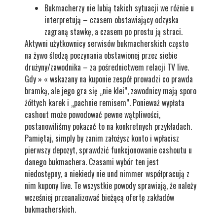
Bukmacherzy nie lubią takich sytuacji we różnie u
interpretują – czasem obstawiający odzyska
zagraną stawkę, a czasem po prostu ją straci.
Aktywni użytkownicy serwisów bukmacherskich często
na żywo śledzą poczynania obstawionej przez siebie
drużyny/zawodnika – za pośrednictwem relacji TV live.
Gdy » « wskazany na kuponie zespół prowadzi co prawda
bramką, ale jego gra się „nie klei”, zawodnicy mają sporo
żółtych karek i „pachnie remisem”. Ponieważ wypłata
cashout może powodować pewne wątpliwości,
postanowiliśmy pokazać to na konkretnych przykładach.
Pamiętaj, simply by zanim założysz konto i wpłacisz
pierwszy depozyt, sprawdzić funkcjonowanie cashoutu u
danego bukmachera. Czasami wybór ten jest
niedostępny, a niekiedy nie und nimmer współpracują z
nim kupony live. Te wszystkie powody sprawiają, że należy
wcześniej przeanalizować bieżącą ofertę zakładów
bukmacherskich.