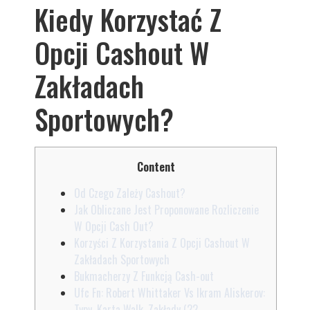
Kiedy Korzystać Z
Opcji Cashout W
Zakładach
Sportowych?
Content
Od Czego Zależy Cashout?
Jak Obliczane Jest Proponowane Rozliczenie
W Opcji Cash Out?
Korzyści Z Korzystania Z Opcji Cashout W
Zakładach Sportowych
Bukmacherzy Z Funkcją Cash-out
Ufc Fn: Robert Whittaker Vs Ikram Aliskerov:
Typy, Karta Walk, Zakłady (22