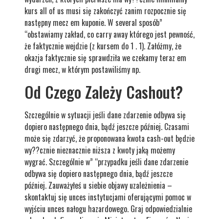
kurs all of us musi się zakończyć zanim rozpocznie się
następny mecz em kuponie. W several sposób”
“obstawiamy zakład, co carry away którego jest pewność,
że faktycznie wejdzie (z kursem do 1 . 1). Załóżmy, że
okazja faktycznie się sprawdziła we czekamy teraz em
drugi mecz, w którym postawiliśmy np.
Od Czego Zależy Cashout?
Szczególnie w sytuacji jeśli dane zdarzenie odbywa się
dopiero następnego dnia, bądź jeszcze później. Czasami
może się zdarzyć, że proponowana kwota cash-out będzie
wy??cznie nieznacznie niższa z kwoty jaką możemy
wygrać. Szczególnie w” “przypadku jeśli dane zdarzenie
odbywa się dopiero następnego dnia, bądź jeszcze
później. Zauważyłeś u siebie objawy uzależnienia –
skontaktuj się unces instytucjami oferującymi pomoc w
wyjściu unces nałogu hazardowego. Graj odpowiedzialnie