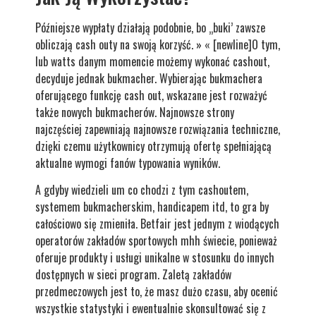
Późniejsze wypłaty działają podobnie, bo „buki’ zawsze
obliczają cash outy na swoją korzyść. » « [newline]O tym,
lub watts danym momencie możemy wykonać cashout,
decyduje jednak bukmacher. Wybierając bukmachera
oferującego funkcję cash out, wskazane jest rozważyć
także nowych bukmacherów. Najnowsze strony
najczęściej zapewniają najnowsze rozwiązania techniczne,
dzięki czemu użytkownicy otrzymują ofertę spełniającą
aktualne wymogi fanów typowania wyników.
A gdyby wiedzieli um co chodzi z tym cashoutem,
systemem bukmacherskim, handicapem itd, to gra by
całościowo się zmieniła. Betfair jest jednym z wiodących
operatorów zakładów sportowych mhh świecie, ponieważ
oferuje produkty i usługi unikalne w stosunku do innych
dostępnych w sieci program. Zaletą zakładów
przedmeczowych jest to, że masz dużo czasu, aby ocenić
wszystkie statystyki i ewentualnie skonsultować się z