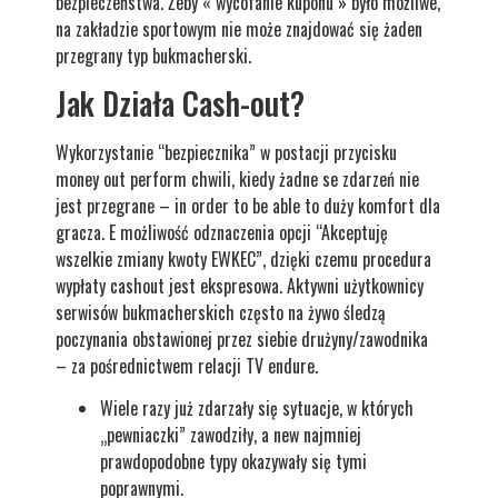
bezpieczeństwa. Żeby « wycofanie kuponu » było możliwe,
na zakładzie sportowym nie może znajdować się żaden
przegrany typ bukmacherski.
Jak Działa Cash-out?
Wykorzystanie “bezpiecznika” w postacji przycisku
money out perform chwili, kiedy żadne se zdarzeń nie
jest przegrane – in order to be able to duży komfort dla
gracza. E możliwość odznaczenia opcji “Akceptuję
wszelkie zmiany kwoty EWKEC”, dzięki czemu procedura
wypłaty cashout jest ekspresowa. Aktywni użytkownicy
serwisów bukmacherskich często na żywo śledzą
poczynania obstawionej przez siebie drużyny/zawodnika
– za pośrednictwem relacji TV endure.
Wiele razy już zdarzały się sytuacje, w których
„pewniaczki” zawodziły, a new najmniej
prawdopodobne typy okazywały się tymi
poprawnymi.