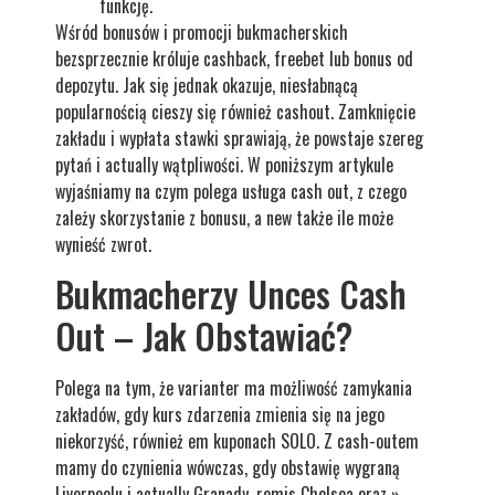
funkcję.
Wśród bonusów i promocji bukmacherskich
bezsprzecznie króluje cashback, freebet lub bonus od
depozytu. Jak się jednak okazuje, niesłabnącą
popularnością cieszy się również cashout. Zamknięcie
zakładu i wypłata stawki sprawiają, że powstaje szereg
pytań i actually wątpliwości. W poniższym artykule
wyjaśniamy na czym polega usługa cash out, z czego
zależy skorzystanie z bonusu, a new także ile może
wynieść zwrot.
Bukmacherzy Unces Cash
Out – Jak Obstawiać?
Polega na tym, że varianter ma możliwość zamykania
zakładów, gdy kurs zdarzenia zmienia się na jego
niekorzyść, również em kuponach SOLO. Z cash-outem
mamy do czynienia wówczas, gdy obstawię wygraną
Liverpoolu i actually Granady, remis Chelsea oraz »