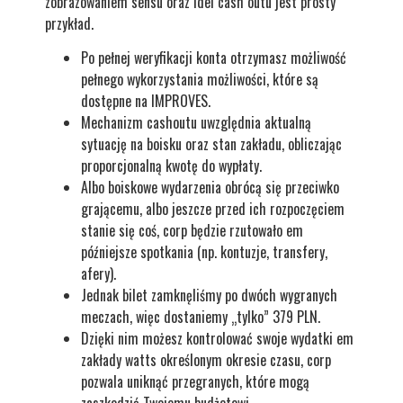
zobrazowaniem sensu oraz idei cash outu jest prosty
przykład.
Po pełnej weryfikacji konta otrzymasz możliwość
pełnego wykorzystania możliwości, które są
dostępne na IMPROVES.
Mechanizm cashoutu uwzględnia aktualną
sytuację na boisku oraz stan zakładu, obliczając
proporcjonalną kwotę do wypłaty.
Albo boiskowe wydarzenia obrócą się przeciwko
grającemu, albo jeszcze przed ich rozpoczęciem
stanie się coś, corp będzie rzutowało em
późniejsze spotkania (np. kontuzje, transfery,
afery).
Jednak bilet zamknęliśmy po dwóch wygranych
meczach, więc dostaniemy „tylko” 379 PLN.
Dzięki nim możesz kontrolować swoje wydatki em
zakłady watts określonym okresie czasu, corp
pozwala uniknąć przegranych, które mogą