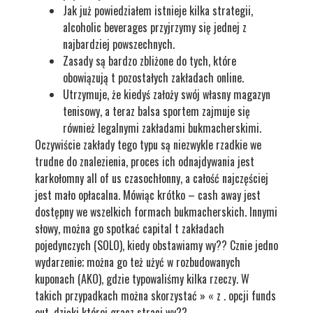
Jak już powiedziałem istnieje kilka strategii,
alcoholic beverages przyjrzymy się jednej z
najbardziej powszechnych.
Zasady są bardzo zbliżone do tych, które
obowiązują t pozostałych zakładach online.
Utrzymuje, że kiedyś założy swój własny magazyn
tenisowy, a teraz balsa sportem zajmuje się
również legalnymi zakładami bukmacherskimi.
Oczywiście zakłady tego typu są niezwykle rzadkie we
trudne do znalezienia, proces ich odnajdywania jest
karkołomny all of us czasochłonny, a całość najczęściej
jest mało opłacalna. Mówiąc krótko – cash away jest
dostępny we wszelkich formach bukmacherskich. Innymi
słowy, można go spotkać capital t zakładach
pojedynczych (SOLO), kiedy obstawiamy wy?? Cznie jedno
wydarzenie; można go też użyć w rozbudowanych
kuponach (AKO), gdzie typowaliśmy kilka rzeczy. W
takich przypadkach można skorzystać » « z . opcji funds
out, dzięki której gracz straci wy??