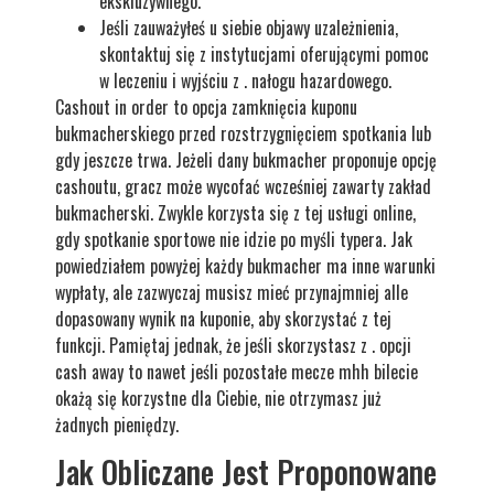
ekskluzywnego.
Jeśli zauważyłeś u siebie objawy uzależnienia,
skontaktuj się z instytucjami oferującymi pomoc
w leczeniu i wyjściu z . nałogu hazardowego.
Cashout in order to opcja zamknięcia kuponu
bukmacherskiego przed rozstrzygnięciem spotkania lub
gdy jeszcze trwa. Jeżeli dany bukmacher proponuje opcję
cashoutu, gracz może wycofać wcześniej zawarty zakład
bukmacherski. Zwykle korzysta się z tej usługi online,
gdy spotkanie sportowe nie idzie po myśli typera. Jak
powiedziałem powyżej każdy bukmacher ma inne warunki
wypłaty, ale zazwyczaj musisz mieć przynajmniej alle
dopasowany wynik na kuponie, aby skorzystać z tej
funkcji. Pamiętaj jednak, że jeśli skorzystasz z . opcji
cash away to nawet jeśli pozostałe mecze mhh bilecie
okażą się korzystne dla Ciebie, nie otrzymasz już
żadnych pieniędzy.
Jak Obliczane Jest Proponowane